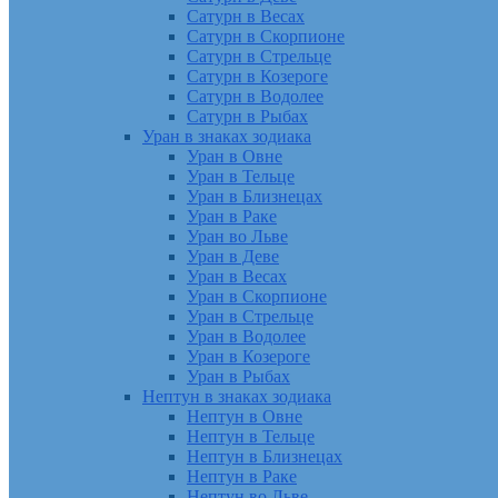
Сатурн в Весах
Сатурн в Скорпионе
Сатурн в Стрельце
Сатурн в Козероге
Сатурн в Водолее
Сатурн в Рыбах
Уран в знаках зодиака
Уран в Овне
Уран в Тельце
Уран в Близнецах
Уран в Раке
Уран во Льве
Уран в Деве
Уран в Весах
Уран в Скорпионе
Уран в Стрельце
Уран в Водолее
Уран в Козероге
Уран в Рыбах
Нептун в знаках зодиака
Нептун в Овне
Нептун в Тельце
Нептун в Близнецах
Нептун в Раке
Нептун во Льве