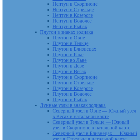
Нептун в Скорпионе
Нептун в Стрельце
Нептун в Козероге
Нептун в Водолее
Нептун в Рыбах
Плутон в знаках зодиака
Плутон в Овне
Плутон в Тельце
Плутон в Близнецах
Плутон в Раке
Плутон во Льве
Плутон в Деве
Плутон в Весах
Плутон в Скорпионе
Плутон в Стрельце
Плутон в Козероге
Плутон в Водолее
Плутон в Рыбах
Лунные узлы в знаках зодиака
Северный узел в Овне — Южный узел
в Весах в натальной карте
Северный узел в Тельце — Южный
узел в Скорпионе в натальной карте
Северный узел в Близнецах — Южный
узел в Стрельце в натальной карте