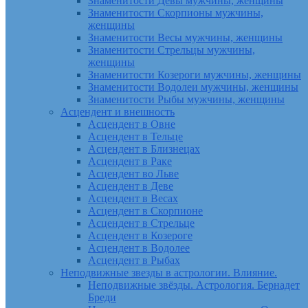
Знаменитости Девы мужчины, женщины
Знаменитости Скорпионы мужчины,
женщины
Знаменитости Весы мужчины, женщины
Знаменитости Стрельцы мужчины,
женщины
Знаменитости Козероги мужчины, женщины
Знаменитости Водолеи мужчины, женщины
Знаменитости Рыбы мужчины, женщины
Асцендент и внешность
Асцендент в Овне
Асцендент в Тельце
Асцендент в Близнецах
Асцендент в Раке
Асцендент во Льве
Асцендент в Деве
Асцендент в Весах
Асцендент в Скорпионе
Асцендент в Стрельце
Асцендент в Козероге
Асцендент в Водолее
Асцендент в Рыбах
Неподвижные звезды в астрологии. Влияние.
Неподвижные звёзды. Астрология. Бернадет
Бреди