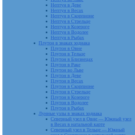
Нептун в Деве
Нептун в Весах
Нептун в Скорпионе
Нептун в Стрельце
Нептун в Козероге
Нептун в Водолее
Нептун в Рыбах
Плутон в знаках зодиака
Плутон в Овне
Плутон в Тельце
Плутон в Близнецах
Плутон в Раке
Плутон во Льве
Плутон в Деве
Плутон в Весах
Плутон в Скорпионе
Плутон в Стрельце
Плутон в Козероге
Плутон в Водолее
Плутон в Рыбах
Лунные узлы в знаках зодиака
Северный узел в Овне — Южный узел
в Весах в натальной карте
Северный узел в Тельце — Южный