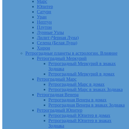
Марс
Юпитер
Сатурн
Уран
Нептун
Плутон
Лунные Узлы
Лилит (Черная Луна)
Селена (Белая Луна)
Хирон
Ретроградные планеты в астрологии. Влияние
Ретроградный Меркурий
Ретроградный Меркурий в знаках
Зодиака
Ретроградный Меркурий в домах
Ретроградный Марс
Ретроградный Марс в домах
Ретроградный Марс в знаках Зодиака
Ретроградная Венера
Ретроградная Венера в домах
Ретроградная Венера в знаках Зодиака
Ретроградный Юпитер
Ретроградный Юпитер в домах
Ретроградный Юпитер в знаках
Зодиака