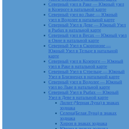
Северный узел в Раке — Южный узел
в Козероге в натальной карте
Северный узел во Льве — Южный
узел в Водолее в натальной карте
Северный Узел в Деве — Южный Узел
в Рыбах в натальной карте
Северный узел в Весах — Южный узел
в Овне в натальной карте
Северный Узел в Скорпионе —
Южный Узел в Тельце в натальной
карте
Северный узел в Козероге — Южный
узел в Раке в натальной карте
Северный Узел в Стрельце — Южный
Узел в Близнецах в натальной карте
Северный узел в Водолее — Южный
узел во Льве в натальной карте
Северный Узел в Рыбах — Южный
Узел в Деве в натальной карте
Лилит (Черная Луна) в знаках
зодиака
Селена(Белая Луна) в знаках
зодиака
Хирон в знаках зодиака
Юнона в знаках зодиака