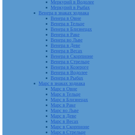
Меркурий в Водолее
Меркурий в Рыбах
Венера в знаках зодиака
Венера в Овне
Венера в Тельце
Венера в Близнецах
Венера в Раке
Венера во Льве
Венера в Деве
Венера в Весах
Венера в Скорпионе
Венера в Стрельце
Венера в Козероге
Венера в Водолее
Венера в Рыбах
Марс в знаках зодиака
Марс в Овне
Марс в Тельце
Марс в Близнецах
Марс в Раке
Марс во Льве
Марс в Деве
Марс в Весах
Марс в Скорпионе
Марс в Стрельце