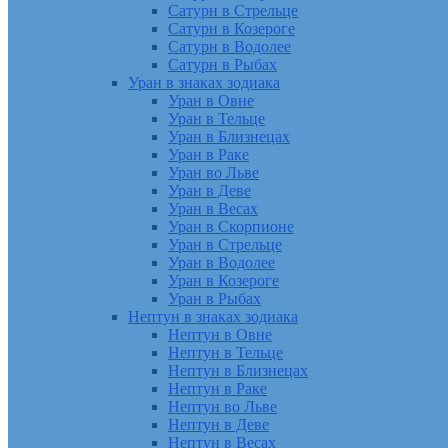
Сатурн в Стрельце
Сатурн в Козероге
Сатурн в Водолее
Сатурн в Рыбах
Уран в знаках зодиака
Уран в Овне
Уран в Тельце
Уран в Близнецах
Уран в Раке
Уран во Льве
Уран в Деве
Уран в Весах
Уран в Скорпионе
Уран в Стрельце
Уран в Водолее
Уран в Козероге
Уран в Рыбах
Нептун в знаках зодиака
Нептун в Овне
Нептун в Тельце
Нептун в Близнецах
Нептун в Раке
Нептун во Льве
Нептун в Деве
Нептун в Весах