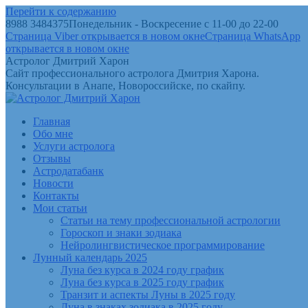
Перейти к содержанию
8988 3484375
Понедельник - Воскресение с 11-00 до 22-00
Страница Viber открывается в новом окне
Страница WhatsApp
открывается в новом окне
Астролог Дмитрий Харон
Сайт профессионального астролога Дмитрия Харона.
Консультации в Анапе, Новороссийске, по скайпу.
Главная
Обо мне
Услуги астролога
Отзывы
Астродатабанк
Новости
Контакты
Мои статьи
Статьи на тему профессиональной астрологии
Гороскоп и знаки зодиака
Нейролингвистическое программирование
Лунный календарь 2025
Луна без курса в 2024 году график
Луна без курса в 2025 году график
Транзит и аспекты Луны в 2025 году
Луна в знаках зодиака в 2025 году