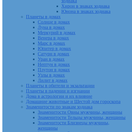
зодиака
Хирон в знаках зодиака
Юнона в знаках зодиака
Планеты в домах
Солнце в домах
Луна в домах
Меркурий в домах
Венера в домах
Марс в домах
Юпитер в домах
Сатурн в домах
Уран в домах
Нептун в домах
Плутон в домах
Узлы в домах
Лилит в домах
Планеты в обители и экзальтации
Планеты в падении и изгнании
Дома в астрологии и их влияние
Домашние животные и Шестой дом гороскопа
Знаменитости по знакам зодиака
Знаменитости Овны мужчины, женщины
Знаменитости Тельцы мужчины, женщины
Знаменитости Близнецы мужчины,
женщины