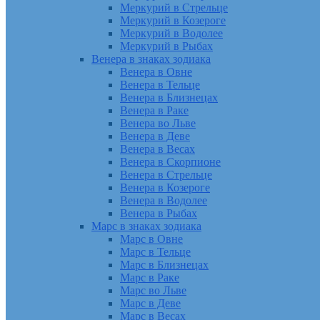
Меркурий в Стрельце
Меркурий в Козероге
Меркурий в Водолее
Меркурий в Рыбах
Венера в знаках зодиака
Венера в Овне
Венера в Тельце
Венера в Близнецах
Венера в Раке
Венера во Льве
Венера в Деве
Венера в Весах
Венера в Скорпионе
Венера в Стрельце
Венера в Козероге
Венера в Водолее
Венера в Рыбах
Марс в знаках зодиака
Марс в Овне
Марс в Тельце
Марс в Близнецах
Марс в Раке
Марс во Льве
Марс в Деве
Марс в Весах