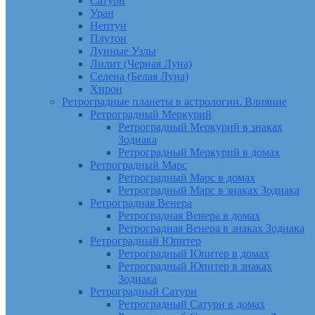
Сатурн
Уран
Нептун
Плутон
Лунные Узлы
Лилит (Черная Луна)
Селена (Белая Луна)
Хирон
Ретроградные планеты в астрологии. Влияние
Ретроградный Меркурий
Ретроградный Меркурий в знаках
Зодиака
Ретроградный Меркурий в домах
Ретроградный Марс
Ретроградный Марс в домах
Ретроградный Марс в знаках Зодиака
Ретроградная Венера
Ретроградная Венера в домах
Ретроградная Венера в знаках Зодиака
Ретроградный Юпитер
Ретроградный Юпитер в домах
Ретроградный Юпитер в знаках
Зодиака
Ретроградный Сатурн
Ретроградный Сатурн в домах