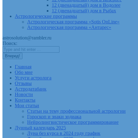
12 (двенадцатый) дом в Водолее
12 (двенадцатый) дом в Рыбах
Астрологические программы
Астрологическая программа «Sotis OnLine»
Астрологическая программа «Антарес»
astrosolution@rambler.ru
Поиск:
Главная
Обо мне
Услуги астролога
Отзывы
Астродатабанк
Новости
Контакты
Мои статьи
Статьи на тему профессиональной астрологии
Гороскоп и знаки зодиака
Нейролингвистическое программирование
Лунный календарь 2025
Луна без курса в 2024 году график