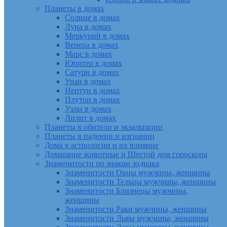
Планеты в домах
Солнце в домах
Луна в домах
Меркурий в домах
Венера в домах
Марс в домах
Юпитер в домах
Сатурн в домах
Уран в домах
Нептун в домах
Плутон в домах
Узлы в домах
Лилит в домах
Планеты в обители и экзальтации
Планеты в падении и изгнании
Дома в астрологии и их влияние
Домашние животные и Шестой дом гороскопа
Знаменитости по знакам зодиака
Знаменитости Овны мужчины, женщины
Знаменитости Тельцы мужчины, женщины
Знаменитости Близнецы мужчины,
женщины
Знаменитости Раки мужчины, женщины
Знаменитости Львы мужчины, женщины