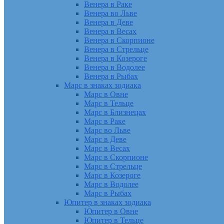
Венера в Раке
Венера во Льве
Венера в Деве
Венера в Весах
Венера в Скорпионе
Венера в Стрельце
Венера в Козероге
Венера в Водолее
Венера в Рыбах
Марс в знаках зодиака
Марс в Овне
Марс в Тельце
Марс в Близнецах
Марс в Раке
Марс во Льве
Марс в Деве
Марс в Весах
Марс в Скорпионе
Марс в Стрельце
Марс в Козероге
Марс в Водолее
Марс в Рыбах
Юпитер в знаках зодиака
Юпитер в Овне
Юпитер в Тельце