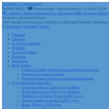
Перейти к содержанию
8988 3484375
Понедельник - Воскресение с 11-00 до 22-00
Страница Viber открывается в новом окне
Страница WhatsA
Астролог Дмитрий Харон
Сайт профессионального астролога Дмитрия Харона. Консульта
Главная
Обо мне
Услуги астролога
Отзывы
Астродатабанк
Новости
Контакты
Мои статьи
Статьи на тему профессиональной астрологии
Гороскоп и знаки зодиака
Нейролингвистическое программирование
Лунный календарь 2025
Луна без курса в 2024 году график
Луна без курса в 2025 году график
Транзит и аспекты Луны в 2025 году
Луна в знаках зодиака в 2025 году
Фазы Луны в 2023 году