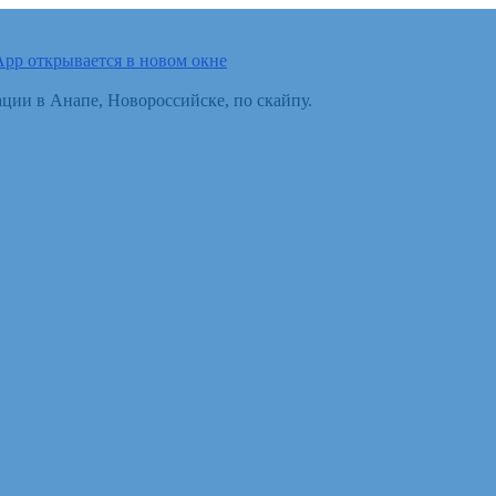
pp открывается в новом окне
ции в Анапе, Новороссийске, по скайпу.