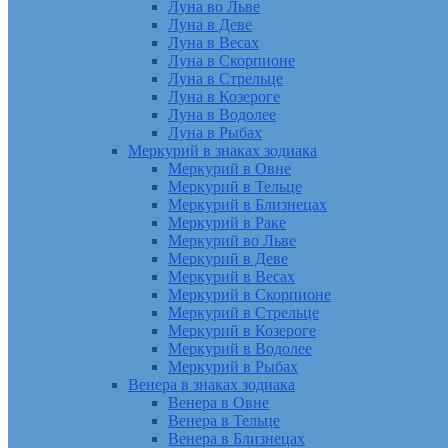
Луна во Льве
Луна в Деве
Луна в Весах
Луна в Скорпионе
Луна в Стрельце
Луна в Козероге
Луна в Водолее
Луна в Рыбах
Меркурий в знаках зодиака
Меркурий в Овне
Меркурий в Тельце
Меркурий в Близнецах
Меркурий в Раке
Меркурий во Льве
Меркурий в Деве
Меркурий в Весах
Меркурий в Скорпионе
Меркурий в Стрельце
Меркурий в Козероге
Меркурий в Водолее
Меркурий в Рыбах
Венера в знаках зодиака
Венера в Овне
Венера в Тельце
Венера в Близнецах