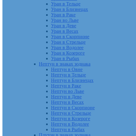
Уран в Тельце
Уран в Близнецах
Уран в Раке
Уран во Льве
Уран в Деве
Уран в Весах
Уран в Скорпионе
Уран в Стрельце
Уран в Водолее
Уран в Козероге
Уран в Рыбах
Нептун в знаках зодиака
Нептун в Овне
Нептун в Тельце
Нептун в Близнецах
Нептун в Раке
Нептун во Льве
Нептун в Деве
Нептун в Весах
Нептун в Скорпионе
Нептун в Стрельце
Нептун в Козероге
Нептун в Водолее
Нептун в Рыбах
Плутон в знаках зодиака